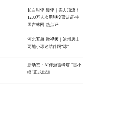
长白时评·漫评｜实力顶流！
1200万人次用脚投票认证-中
国吉林网-热点评
河北五超·微视频｜沧州唐山
两地小球迷结伴踢“球"
新动态：AI伴游雷峰塔 “雷小
峰”正式出道