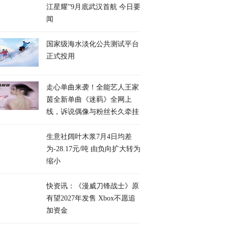
江星耀”9月底武汉首航 今日要
闻
国家级海水淡化公共测试平台
正式投用
走心单曲来袭！全能艺人王家
茵全新单曲《迷羁》全网上
线，诉说偶像与粉丝长久牵挂
生意社阔叶木浆7月4日均差
为-28.17元/吨 由负向扩大转为
缩小
快资讯：《漫威刀锋战士》原
有望2027年发售 Xbox不愿追
加资金