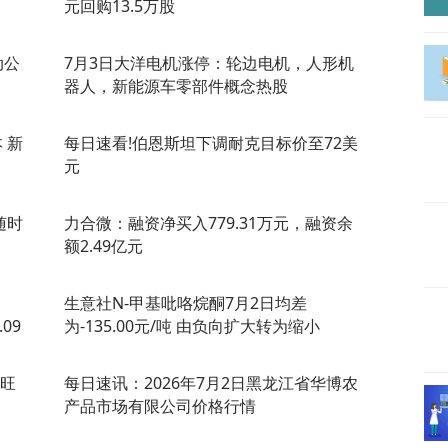
元回购13.5万股
动公
7月3日大洋电机涨停：轮边电机，人形机
器人，新能源车零部件概念热股
 新
每日速看!伯恩斯坦下调耐克目标价至72美
元
随时
力合微：融资净买入779.31万元，融资余
额2.49亿元
生意社N-甲基吡咯烷酮7月2日均差
09
为-135.00元/吨 由负向扩大转为缩小
旺旺
每日速讯：2026年7月2日黑龙江省华博农
产品市场有限公司价格行情