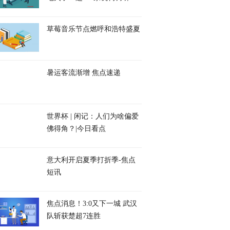
草莓音乐节点燃呼和浩特盛夏
暑运客流渐增 焦点速递
世界杯 | 闲记：人们为啥偏爱
佛得角？|今日看点
意大利开启夏季打折季-焦点
短讯
焦点消息！3:0又下一城 武汉
队斩获楚超7连胜