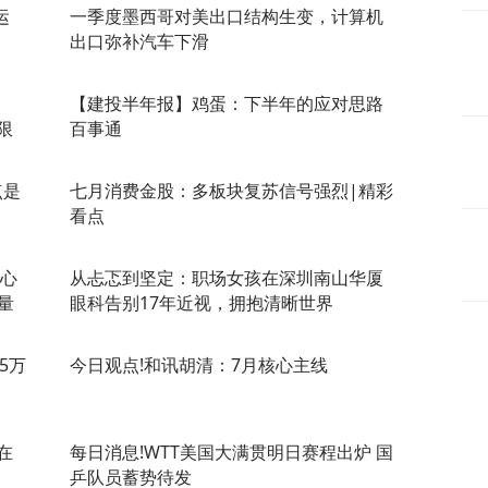
运
一季度墨西哥对美出口结构生变，计算机
出口弥补汽车下滑
【建投半年报】鸡蛋：下半年的应对思路
限
百事通
点是
七月消费金股：多板块复苏信号强烈|精彩
看点
核心
从忐忑到坚定：职场女孩在深圳南山华厦
量
眼科告别17年近视，拥抱清晰世界
.5万
今日观点!和讯胡清：7月核心主线
在
每日消息!WTT美国大满贯明日赛程出炉 国
乒队员蓄势待发