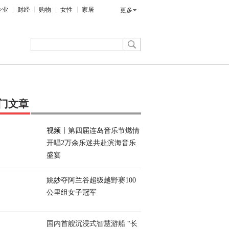
企业
财经
购物
女性
家居
更多
门文章
视频〡第四届连岛音乐节燃情
开唱2万余乐迷共赴滨海音乐
盛宴
姚妙夺阿兰谷超级越野赛100
公里组女子冠军
国内首艘沉浸式智慧游船 “长