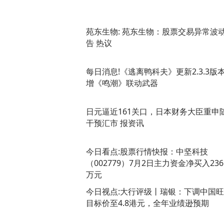
苑东生物: 苑东生物：股票交易异常波
告 热议
每日消息!《逃离鸭科夫》更新2.3.3版本
增《鸣潮》联动武器
日元逼近161关口，日本财务大臣重申
干预汇市 报资讯
今日看点:股票行情快报：中坚科技
（002779）7月2日主力资金净买入236.
万元
今日视点:大行评级丨瑞银：下调中国
目标价至4.8港元，全年业绩逊预期