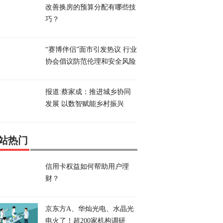
改善换房的预算分配有哪些技
巧？
“赛博伴侣”面市引发热议 行业
协会倡议防范伦理和安全风险
报道:蔡家成：推进城乡协同
发展 以数智赋能乡村振兴
站热门
信用卡权益如何帮助用户理
财？
京东方A、华灿光电、水晶光
电火了！超200家机构调研