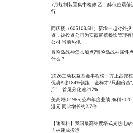
7月煤制装置集中检修 乙二醇低位震荡
行
同庆楼（605108.SH）新增一起对外投
资，被投资公司为安徽富禧餐饮管理有
公司 当前热讯
冒险岛战神怎么加点?冒险岛战神属性
什么？
2026主动权益基金半程榜：方正富邦
优势A涨184%领跑，金梓才7只翻倍基“
产”，首尾分化逾217%
美高域(01985)公布年度业绩 净利3020
港元 同比增长约2.7倍
【速看料】我国最高纬度塔式光热电站
吉林建成投运