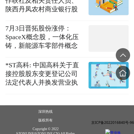
作联社及相关责任人员、
陕西丹凤农村商业银行股
份有限公司及相关责任人
员被处罚款70万元|快看点
7月3日晋拓股份涨停：
SpaceX概念股，一体化压
铸，新能源车零部件概念
热股 每日速讯
*ST高科: 中国高科关于直
接控股股东变更登记公司
法定代表人并换发营业执
照的公告 今热点
深圳热线
版权所有
京ICP备2022016840号-96
Copyright © 2022
营业执
SZONLINE(SZONLINE.CN) All Rights