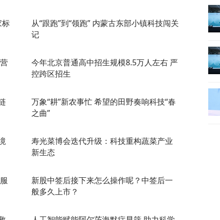
家标
从“跟跑”到“领跑” 内蒙古东部小镇科技闯关
记
民营
今年北京普通高中招生规模8.5万人左右 严
控跨区招生
链
万象“耕”新农事忙 希望的田野奏响科技“春
之曲”
境
寿光菜博会迭代升级：科技重构蔬菜产业
新生态
际服
新股中签后接下来怎么操作呢？中签后一
般多久上市？
救
人工智能赋能阿尔茨海默症早筛 助力科学