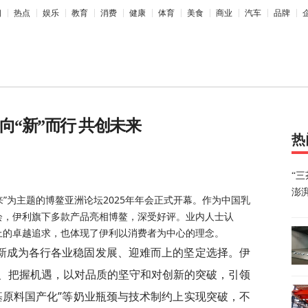
相
热点
娱乐
教育
消费
健康
体育
美食
商业
汽车
品牌
向“新”而行 共创未来
热
“
澎
来”为主题的博鳌亚洲论坛2025年年会正式开幕。作为中国乳
会，伊利旗下多款产品亮相博鳌，深受好评。业内人士认
上的卓越追求，也体现了伊利以消费者为中心的理念。
新成为各行各业稳固发展、迎难而上的坚定选择。伊
、把握机遇，以对品质的坚守和对创新的突破，引领
基原料国产化”等奶业瓶颈与技术制约上实现突破，不