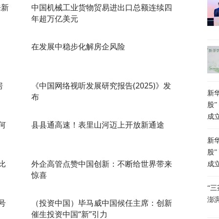
来新
中国机械工业货物贸易进出口总额连续四
年超万亿美元
在发展中稳步化解房企风险
房
《中国网络视听发展研究报告(2025)》发
新
布
股”
成
何
县县通高速！表里山河迈上开放新通途
新
股”
比
外企高管点赞中国创新：不断给世界带来
成
惊喜
“
澎
号
（投资中国）毕马威中国候任主席：创新
催生投资中国“新”引力