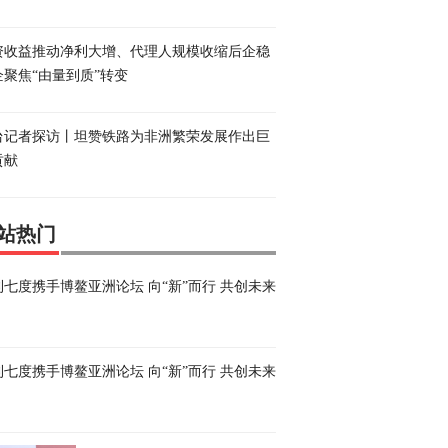
资收益推动净利大增、代理人规模收缩后企稳
企聚焦“由量到质”转变
台记者探访丨坦赞铁路为非洲繁荣发展作出巨
贡献
站热门
利七度携手博鳌亚洲论坛 向“新”而行 共创未来
利七度携手博鳌亚洲论坛 向“新”而行 共创未来