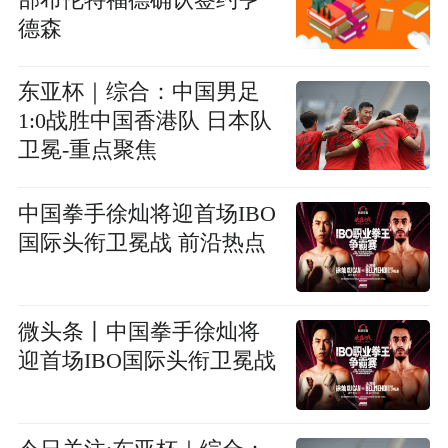
部布伦特福德确认签约亨
德森
东亚杯｜综合：中国男足
1:0战胜中国香港队 日本队
卫冕-重点聚焦
中国拳手徐灿将迎首场IBO
国际头衔卫冕战 前沿热点
微头条丨中国拳手徐灿将
迎首场IBO国际头衔卫冕战