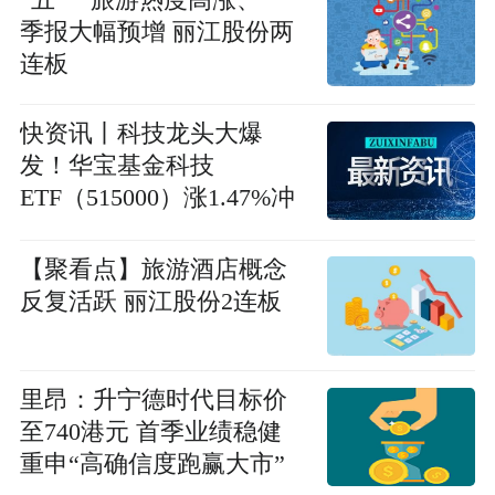
季报大幅预增 丽江股份两
连板
快资讯丨科技龙头大爆
发！华宝基金科技
ETF（515000）涨1.47%冲
击历史高点，新易盛领涨
7.48%！AI算力量价齐升
【聚看点】旅游酒店概念
反复活跃 丽江股份2连板
里昂：升宁德时代目标价
至740港元 首季业绩稳健
重申“高确信度跑赢大市”