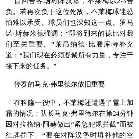
首回合客场对阵汉堡，不莱梅以2-3告
负。若再次负于这位死敌，不莱梅球迷恐
怕难以承受。球员们也深知这一点。罗马
诺·斯赫米德强调：“即将到来的德比对我
们至关重要。”莱昂纳德·比滕库特补充
道：“我们现在必须凝聚所有力量，专注于
接下来的任务。”
停赛的马克·弗里德尔依旧重要
在科隆一役中，不莱梅还遭遇了雪上加
霜的情况：队长马克·弗里德尔在第24分钟
因对拉格纳·阿赫做出“紧急犯规拦截”而被
红牌罚下。“要在对阵汉堡时填补他的空