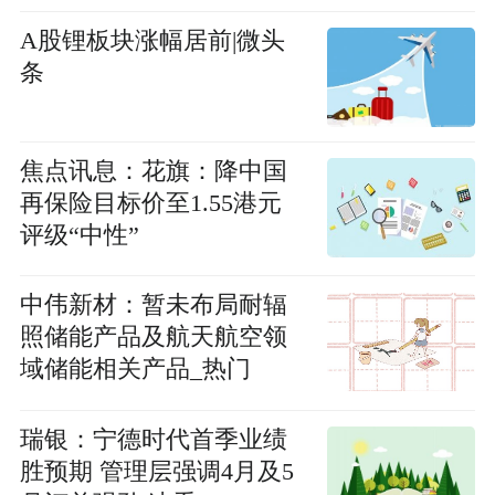
评级 每日时讯
A股锂板块涨幅居前|微头
条
焦点讯息：花旗：降中国
再保险目标价至1.55港元
评级“中性”
中伟新材：暂未布局耐辐
照储能产品及航天航空领
域储能相关产品_热门
瑞银：宁德时代首季业绩
胜预期 管理层强调4月及5