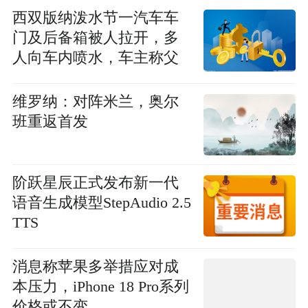
西双版纳泼水节一汽车车
门及后备箱被人拉开，多
人向车内喷水，车主称父
母全身淋湿、内饰冒烟，
汽车如检查出问题会报警
维罗纳：对阵米兰，奥尔
班重返首发
阶跃星辰正式发布新一代
语音生成模型StepAudio 2.5
TTS
消息称苹果多举措应对成
本压力，iPhone 18 Pro系列
价格或不变