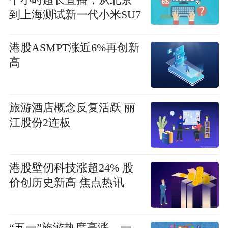
到上海测试新一代小米SU7
长途续航 每日速读
港股ASMPT涨近6%再创新
高
旅游酒店概念反复活跃 丽
江股份2连板
港股壁仞科技涨超24% 股
价创历史新高 焦点热讯
“五一”旅游热度高涨、一