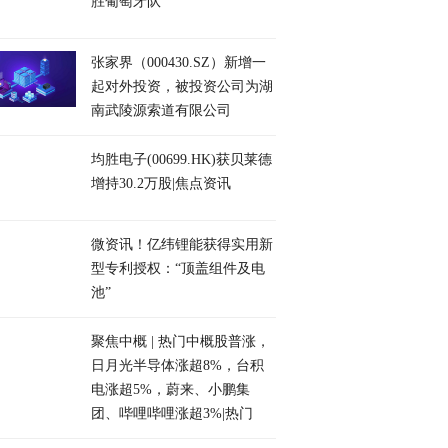
胜葡萄牙队
张家界（000430.SZ）新增一
起对外投资，被投资公司为湖
南武陵源索道有限公司
均胜电子(00699.HK)获贝莱德
增持30.2万股|焦点资讯
微资讯！亿纬锂能获得实用新
型专利授权：“顶盖组件及电
池”
聚焦中概 | 热门中概股普涨，
日月光半导体涨超8%，台积
电涨超5%，蔚来、小鹏集
团、哔哩哔哩涨超3%|热门