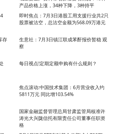
产品价格上涨，34种下降，3种持平
4
即时焦点：7月3日港股工用支援行业共2只
股票被沽空，总沽空金额为568.09万港元
库存
生意社：7月3日镇江联成苯酐报价暂稳 观
察
处
每日视点!定期定额申购有什么规则？
焦点滚动:中国技术集团：6月营业收入约
5811万元 同比增103.54%
国家金融监督管理总局甘肃监管局核准许
涛光大兴陇信托有限责任公司董事任职资
格