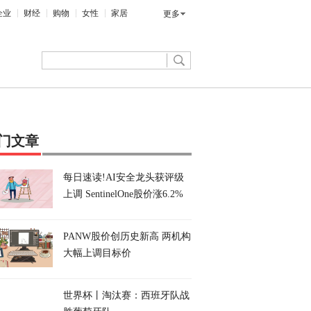
企业
财经
购物
女性
家居
更多
门文章
每日速读!AI安全龙头获评级
上调 SentinelOne股价涨6.2%
PANW股价创历史新高 两机构
大幅上调目标价
世界杯丨淘汰赛：西班牙队战