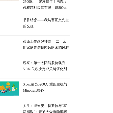
25000元，老板懵了！法院：
侵权获利极其有限，赔800元
书香结缘——我与曹正文先生
的交往
茶汤上作画好神奇！ 二十余
组家庭走进瞻园领略宋韵风雅
观察：第一太阳能股价飙升
5.6% 关税决定成关键催化剂
Xbox裁员3200人 重回主机与
Minecraft核心
关注：里维安、特斯拉与“霍
莉指数”：普通大众电动车赛