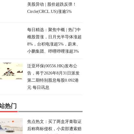
美股异动 | 股价超跌反弹！
Circle(CRCL.US)涨逾5%
每日精选：聚焦中概 | 热门中
概股普涨，日月光半导体涨超
8%，台积电涨超5%，蔚来、
小鹏集团、哔哩哔哩涨超3%
泛亚环保(00556.HK)发布公
告，将于2026年8月31日派发
第二期特别股息每股0.092港
元 每日讯息
站热门
焦点热文：买了两盒牙膏取证
后称商标侵权，小卖部遭索赔