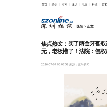
首页
聚焦
指南
深圳
电影
科技
百
医院
>
正文
焦点热文：买了两盒牙膏取证
元，老板懵了！法院：侵权获
2026-07-07 06:07:58
来源：紫牛新闻