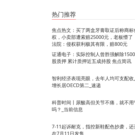
关键词：
最新资讯
热门推荐
焦点热文：买了两盒牙膏取证后称商标
权，小卖部遭索赔25000元，老板懵了
法院：侵权获利极其有限，赔800元
证通电子：实际控制人曾胜强解除150
股质押 累计质押近五成持股 焦点简讯
智利经济表现亮眼，去年人均可支配收
增长居OECD第二_速递
科普时间丨尿酸高但关节不痛，就不用
吗？_当前信息
7-11起诉耐克，指控新鞋配色抄袭，还
在7月11日发售