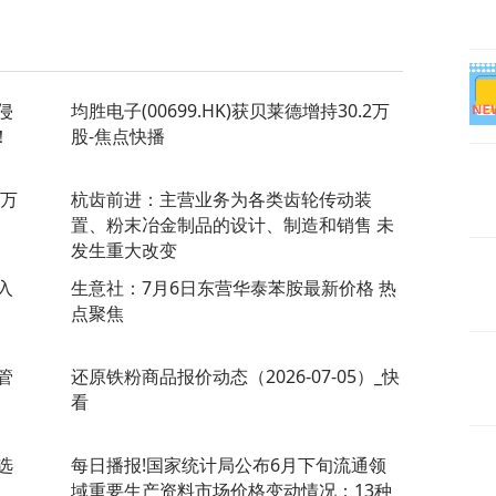
侵
均胜电子(00699.HK)获贝莱德增持30.2万
！
股-焦点快播
0万
杭齿前进：主营业务为各类齿轮传动装
置、粉末冶金制品的设计、制造和销售 未
发生重大改变
入
生意社：7月6日东营华泰苯胺最新价格 热
点聚焦
管
还原铁粉商品报价动态（2026-07-05）_快
看
选
每日播报!国家统计局公布6月下旬流通领
域重要生产资料市场价格变动情况：13种