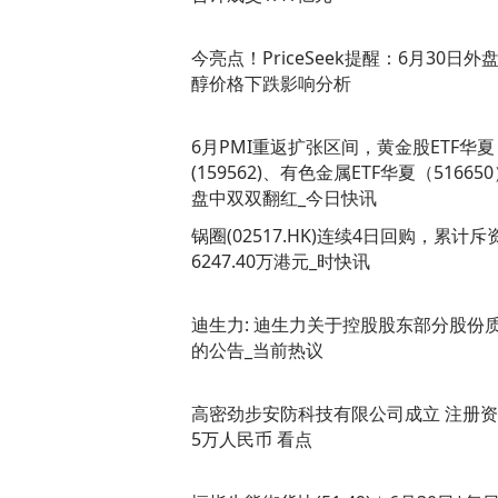
今亮点！PriceSeek提醒：6月30日外
醇价格下跌影响分析
6月PMI重返扩张区间，黄金股ETF华夏
(159562)、有色金属ETF华夏（51665
盘中双双翻红_今日快讯
锅圈(02517.HK)连续4日回购，累计斥
6247.40万港元_时快讯
迪生力: 迪生力关于控股股东部分股份
的公告_当前热议
高密劲步安防科技有限公司成立 注册
5万人民币 看点