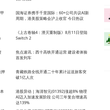
盘甲
国海证券携手千里国际：60+公司共议AI新
周期，港美股策略会沪上收官 今日热议
《上古卷轴4：湮灭重制版》8月11日登陆
0）
Switch 2
资
焦点速讯：西十高铁开通运营 建设者体验
首发列车
质押
青藏铁路全线开通二十年累计运送旅客突
破1亿人次
资本
港股异动 | 海清智元(01392)涨超8% 物理
AI迈入加速发展阶段 公司三年复合增速高
达139%