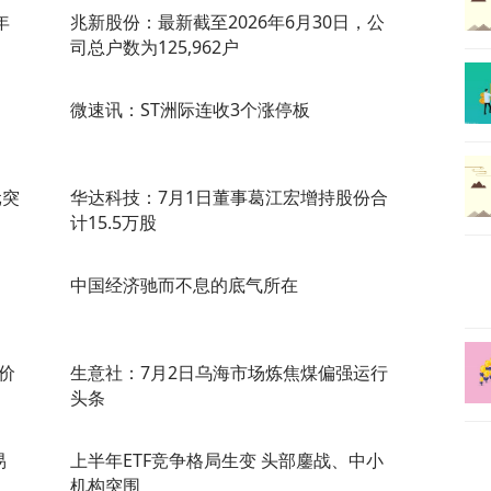
年
兆新股份：最新截至2026年6月30日，公
司总户数为125,962户
微速讯：ST洲际连收3个涨停板
元突
华达科技：7月1日董事葛江宏增持股份合
计15.5万股
中国经济驰而不息的底气所在
价
生意社：7月2日乌海市场炼焦煤偏强运行
头条
易
上半年ETF竞争格局生变 头部鏖战、中小
机构突围