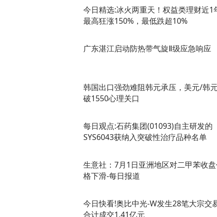
今日精选:冰火两重天！权益类理财近1
最高狂涨150%，最低跌超10%
广东湛江启动防热带气旋Ⅱ级应急响应
韩国出口强劲难阻韩元承压，美元/韩
破1550心理关口
每日观点:石药集团(01093)自主研发的
SYS6043获纳入突破性治疗品种名单
生意社：7月1日亚洲地区对二甲苯收盘
格下滑-每日报道
今日快看!奥比中光-W发生28笔大宗交
合计成交1.41亿元