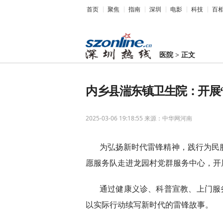
首页
聚焦
指南
深圳
电影
科技
百
医院
>
正文
内乡县湍东镇卫生院：开展“
2025-03-06 19:18:55
来源：中华网河南
为弘扬
新时代
雷锋
精神
，践行为民
愿服务队走进龙园村党群服务中心，开
通过健康义诊、科普宣教、上门服
以实际行动续写
新时代
的雷锋故事。