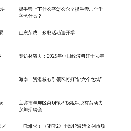
春耕
提手旁上下什么字怎么念？提手旁加个千
字念什么？
易
山东荣成：多彩活动迎开学
列
专访林毅夫：2025年中国经济料好于去年
海南自贸港核心引领区将打造“六个之城”
病
宜宾市翠屏区菜坝镇积极组织脱贫劳动力
参加招聘会
美术
一吒难求！《哪吒2》电影IP激活文创市场