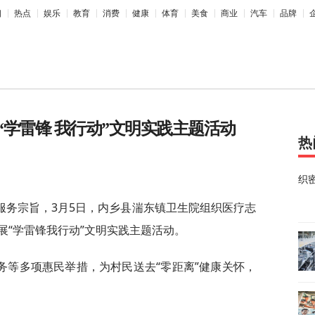
相
热点
娱乐
教育
消费
健康
体育
美食
商业
汽车
品牌
学雷锋 我行动”文明实践主题活动
热
织
服务宗旨，3月5日，内乡县湍东镇卫生院组织医疗志
展“学雷锋我行动”文明实践主题活动。
务等多项惠民举措，为村民送去“零距离”健康关怀，