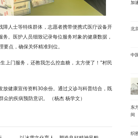
加
残障人士等特殊群体，志愿者携带便携式医疗设备开
北
查服务。医护人员细致记录每位服务对象的健康数据，
理要点，确保关怀精准到位。
中
医生上门服务，还教我怎么控血糖，太方便了！”村民
发放健康宣传资料30余份。通过义诊与科普结合，既
众的疾病预防意识。 （杨杰 杨学文）‌
东
间
织
行
以冰雪文化育人，塑造良好精神风貌