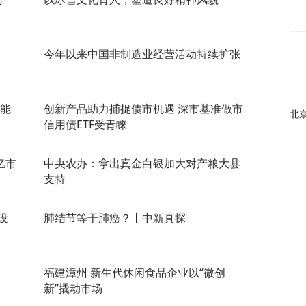
今年以来中国非制造业经营活动持续扩张
蓄能
创新产品助力捕捉债市机遇 深市基准做市
北
信用债ETF受青睐
亿市
中央农办：拿出真金白银加大对产粮大县
支持
设
肺结节等于肺癌？丨中新真探
福建漳州 新生代休闲食品企业以“微创
新”撬动市场