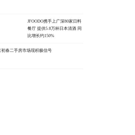
JFOODO携手上广深80家日料
餐厅 提供5.8万杯日本清酒 同
比增长约150%
京初春二手房市场现积极信号