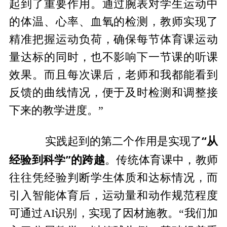
起到了重要作用。通过腕表对学生运动中
的体温、心率、血氧的检测，教师实现了
精准把握运动负荷，确保每节体育课运动
量达标的同时，也不影响下一节课的听课
效果。而且每次课后，老师和我都能看到
反馈的曲线情况，便于及时检测和调整接
下来的教学进度。”
“从
实践起到的第二个作用是实现了
经验到科学”的跨越
。传统体育课中，教师
往往凭经验判断学生体质和达标情况，而
引入智能体育后，运动量和动作规范程度
可通过AI识别，实现了因材施教。“我们加