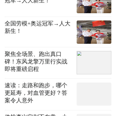
冠军→人大新生！
全国劳模+奥运冠军→人大
新生！
聚焦全场景、跑出真口
碑！东风龙擎万里行实战
即将重磅启程
速读：走路和跑步，哪个
更延寿，对血管更好？答
案令人意外