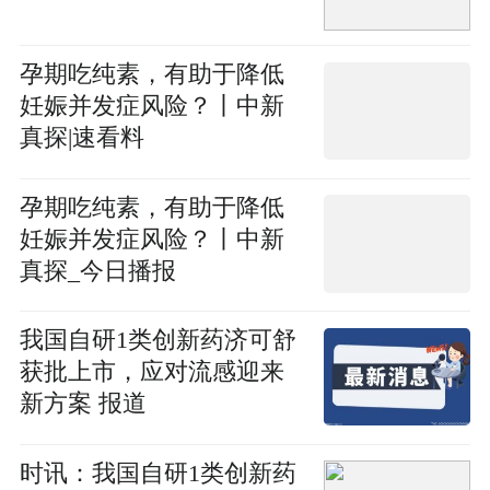
孕期吃纯素，有助于降低
妊娠并发症风险？丨中新
真探|速看料
孕期吃纯素，有助于降低
妊娠并发症风险？丨中新
真探_今日播报
我国自研1类创新药济可舒
获批上市，应对流感迎来
新方案 报道
时讯：我国自研1类创新药