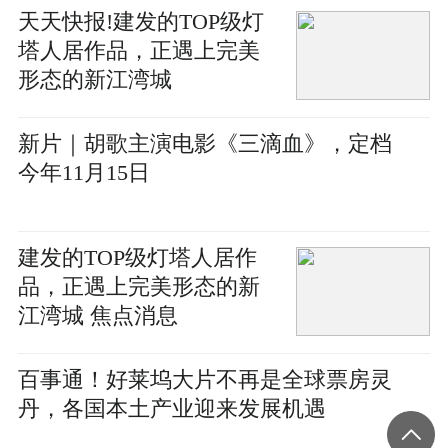
天天快报!建发的TOP级灯
塔人居作品，正遇上完美
形态的新江湾城
新片｜胡歌主演电影《三滴血》，定档
今年11月15日
建发的TOP级灯塔人居作
品，正遇上完美形态的新
江湾城 焦点消息
百事通！好莱坞大片不再是全球票房灵
丹，各国本土产业迎来发展机遇