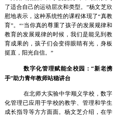
了适合自己的运动层次和类型。”杨文芝欣
慰地表示，这种系统性的课程体现了“真教
育”。“‘当你真的尊重了孩子的发展规律和
教育的发展规律的时候，我们是能见到教
育成果的，孩子们会变得眼睛有光，身板
挺直，阳光自信。”
数字化管理赋能全校园：“新老携
手”助力青年教师站稳讲台
在北师大实验中学顺义学校，数字
化管理已应用于学校的教学、管理和学生
成长指导等方方面面。杨文芝介绍，在学