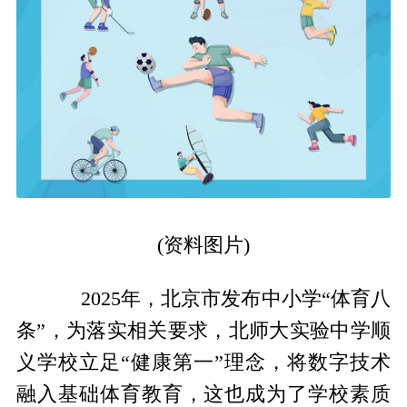
(资料图片)
2025年，北京市发布中小学“体育八
条”，为落实相关要求，北师大实验中学顺
义学校立足“健康第一”理念，将数字技术
融入基础体育教育，这也成为了学校素质