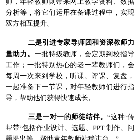
师，年轻教师则带来网上教学资料、数据
分析等，将它们运用在备课过程中，实现
双方相互提升。
二是引进专家导师团和资深教师力
量助力。
一批特级教师，会定期到校指导
工作；一批特别热心的老一辈教师们，会
每周一次来到学校，听课、评课、复盘，
一起准备下一节课，对年轻教师们进行指
导，帮助他们获得快速成长。
三是一对一的师徒结伴。
“这种‘传
帮带’包括作业设计、选题、PPT 制作、问
题提出等，帮助青年教师站稳讲台。”