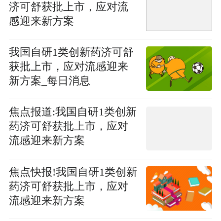
济可舒获批上市，应对流
感迎来新方案
我国自研1类创新药济可舒
获批上市，应对流感迎来
新方案_每日消息
焦点报道:我国自研1类创新
药济可舒获批上市，应对
流感迎来新方案
焦点快报!我国自研1类创新
药济可舒获批上市，应对
流感迎来新方案