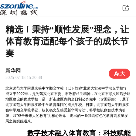
精选！秉持“顺性发展”理念，让
体育教育适配每个孩子的成长节
奏
新华网
2025-07-18 15:30:38
北京师范大学附属实验中学顺义学校（以下简称“北师大实验中学顺义学校”）
成立于2022年，是为落实北京市委、市政府相关精神，在北京市顺义区后沙峪
地区建设的优质学校，是一所市建区办的全日制公办完中（含国际部），属于
北京师范大学附属实验中学教育集团的成员学校。日前，北京师范大学附属实
验中学顺义学校书记、校长杨文芝接受新华网专访，将学校以数智技术为引
擎，以“成全未来人的教育”为核心理念，走出的一条独具特色的教育高质量发
展之路娓娓道来。
数字技术融入体育教育：科技赋能