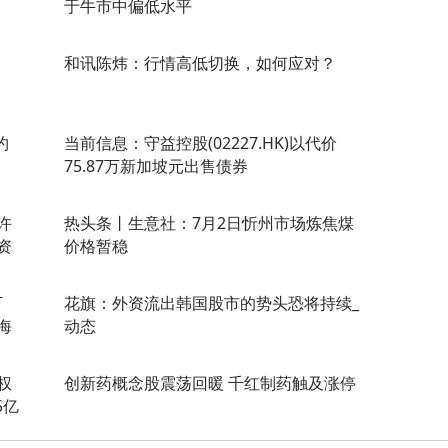
于牛市中偏低水平
和讯陈炜：行情高低切换，如何应对？
约
当前信息：守益控股(02227.HK)以代价
75.87万新加坡元出售债券
许
热头条丨生意社：7月2日忻州市场炼焦煤
资
价格暂稳
万
花旗：外资流出韩国股市的势头恐将持续_
海
动态
权
创新药概念股震荡回暖 千红制药触及涨停
5亿