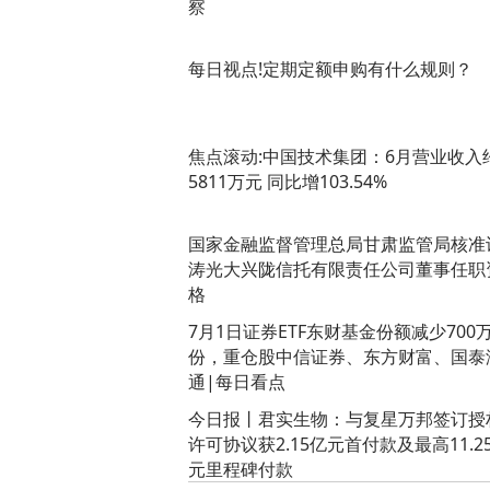
察
每日视点!定期定额申购有什么规则？
焦点滚动:中国技术集团：6月营业收入
5811万元 同比增103.54%
国家金融监督管理总局甘肃监管局核准
涛光大兴陇信托有限责任公司董事任职
格
7月1日证券ETF东财基金份额减少700
份，重仓股中信证券、东方财富、国泰
通|每日看点
今日报丨君实生物：与复星万邦签订授
许可协议获2.15亿元首付款及最高11.2
元里程碑付款