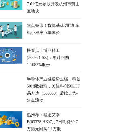
7.61亿元参股开发杭州市萧山
区地块
焦点短讯！肯德基x比亚迪 车
机小程序点单体验
快看点丨博亚精工
(300971.SZ)：累计回购
1.1082%股份
半导体产业链逆势走强，科创
50指数微涨，关注科创50ETF
易方达（588080）后续走势-
焦点滚动
热推荐：翰思艾泰-
B(03378.HK)7月7日耗资60.7
万港元回购2.1万股