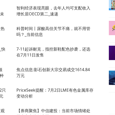
智利经济表现亮眼，去年人均可支配收入
 未
增长居OECD第二_速递
 热
科普时间丨尿酸高但关节不痛，就不用管
吗？_当前信息
_快
7-11起诉耐克，指控新鞋配色抄袭，还选
在7月11日发售
领
焦点信息:影石创新大宗交易成交1614.84
种
万元
2只
PriceSeek提醒：7月2日LME有色金属库存
元
变动分析
 观
【券商聚焦】中信建投：当前市场情绪处